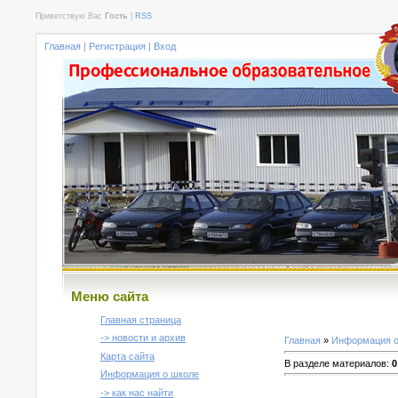
Приветствую Вас
Гость
|
RSS
Главная
|
Регистрация
|
Вход
Меню сайта
Главная страница
-> новости и архив
Главная
»
Информация о
Карта сайта
В разделе материалов
:
0
Информация о школе
-> как нас найти