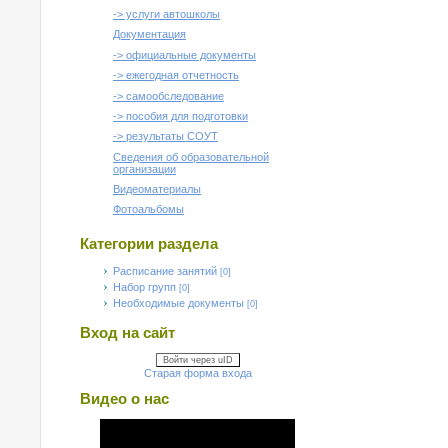
-> услуги автошколы
Документация
-> официальные документы
-> ежегодная отчетность
-> самообследование
-> пособия для подготовки
-> результаты СОУТ
Сведения об образовательной
организации
Видеоматериалы
Фотоальбомы
Категории раздела
Расписание занятий
[0]
Набор групп
[0]
Необходимые документы
[0]
Вход на сайт
Войти через uID
Старая форма входа
Видео о нас