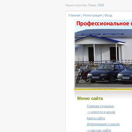
Приветствую Вас
Гость
|
RSS
Главная
|
Регистрация
|
Вход
Меню сайта
Главная страница
-> новости и архив
Карта сайта
Информация о школе
-> как нас найти