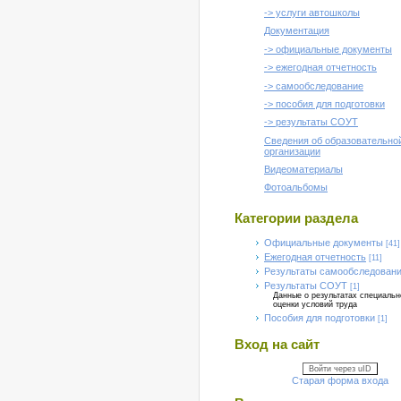
-> услуги автошколы
Документация
-> официальные документы
-> ежегодная отчетность
-> самообследование
-> пособия для подготовки
-> результаты СОУТ
Сведения об образовательно
организации
Видеоматериалы
Фотоальбомы
Категории раздела
Официальные документы
[41]
Ежегодная отчетность
[11]
Результаты самообследован
Результаты СОУТ
[1]
Данные о результатах специальн
оценки условий труда
Пособия для подготовки
[1]
Вход на сайт
Войти через uID
Старая форма входа