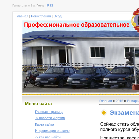
Приветствую Вас
Гость
|
RSS
Главная
|
Регистрация
|
Вход
Главная
»
2015
»
Январь
Меню сайта
Экзамен
Главная страница
-> новости и архив
Сейчас стать обл
Карта сайта
полного курса об
Информация о школе
-> как нас найти
Новшества, касаю