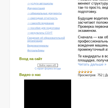
меняют структуру
-> услуги автошколы
так-то просто, в
Документация
подготовку.
-> официальные документы
Будущие водители
-> ежегодная отчетность
засчитают положи
-> самообследование
Проверка первона
-> пособия для подготовки
экзаменом.
-> результаты СОУТ
Сначала — как об
Сведения об образовательной
профессиональным
организации
вождения машины.
Видеоматериалы
промежуточный ат
Фотоальбомы
Те кандидаты в во
Вход на сайт
площадке, получа
Читать дальше »
Войти через uID
Старая форма входа
Видео о нас
Просмотров:
752
|
Д