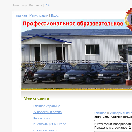
Приветствую Вас
Гость
|
RSS
Главная
|
Регистрация
|
Вход
Меню сайта
Главная страница
-> новости и архив
Главная
»
Информация о
автотранспортных пред
Карта сайта
В категории материалов
Информация о школе
Показано материалов
:
1
-> как нас найти