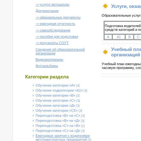
-> услуги автошколы
Услуги, ока
Документация
Образовательные услуг
-> официальные документы
-> ежегодная отчетность
Подготовка водителей
средств категорий и п
-> самообследование
-> пособия для подготовки
A
A1
B
C
-> результаты СОУТ
Учебный пла
Сведения об образовательной
организации
организаций
Видеоматериалы
Учебный план ежегодных
Фотоальбомы
часовую программу, сос
Категории раздела
Обучение категории «А»
[3]
Обучение подкатегории «А1»
[3]
Обучение категории «B»
[3]
Обучение категории «C»
[3]
Обучение категории «Д»
[3]
Обучение категории «CE»
[3]
Переподготовка «В» на «С»
[3]
Переподготовка «В» на «Д»
[3]
Переподготовка «С» на «В»
[1]
Переподготовка «C» на «Д»
[3]
Ежегодные занятия с водителями
автотранспортных предприятий
[2]